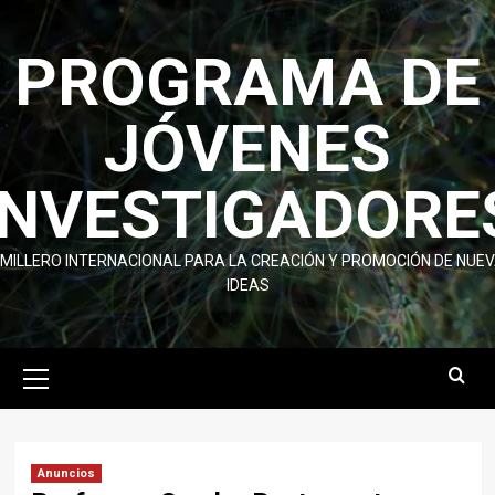
Skip
to
PROGRAMA DE
content
JÓVENES
INVESTIGADORE
MILLERO INTERNACIONAL PARA LA CREACIÓN Y PROMOCIÓN DE NUE
IDEAS
Primary
Menu
Anuncios