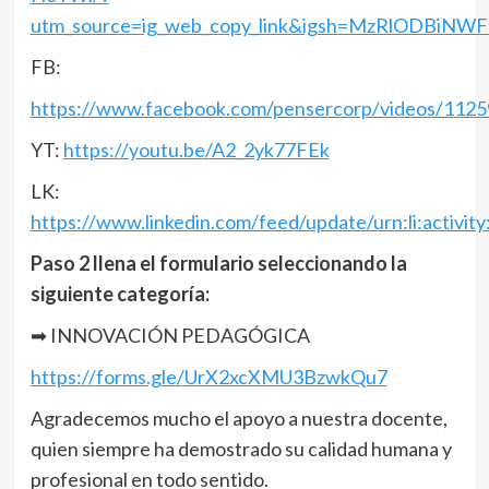
utm_source=ig_web_copy_link&igsh=MzRlODBiNWF
FB:
https://www.facebook.com/pensercorp/videos/112
YT:
https://youtu.be/A2_2yk77FEk
LK:
https://www.linkedin.com/feed/update/urn:li:activ
Paso 2 llena el formulario seleccionando la
siguiente categoría:
➡ INNOVACIÓN PEDAGÓGICA
https://forms.gle/UrX2xcXMU3BzwkQu7
Agradecemos mucho el apoyo a nuestra docente,
quien siempre ha demostrado su calidad humana y
profesional en todo sentido.