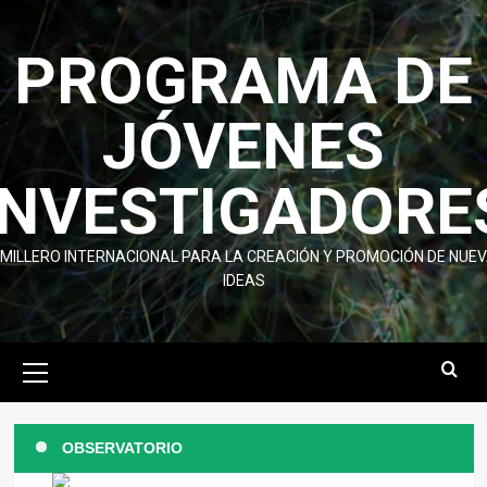
Skip
to
PROGRAMA DE
content
JÓVENES
INVESTIGADORE
MILLERO INTERNACIONAL PARA LA CREACIÓN Y PROMOCIÓN DE NUE
IDEAS
Primary
Menu
OBSERVATORIO