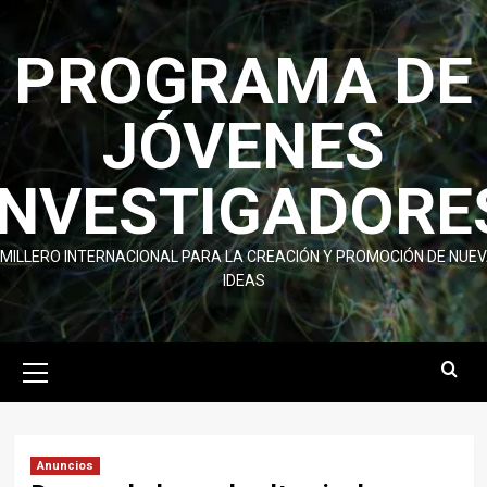
Skip
to
PROGRAMA DE
content
JÓVENES
INVESTIGADORE
MILLERO INTERNACIONAL PARA LA CREACIÓN Y PROMOCIÓN DE NUE
IDEAS
Primary
Menu
Anuncios