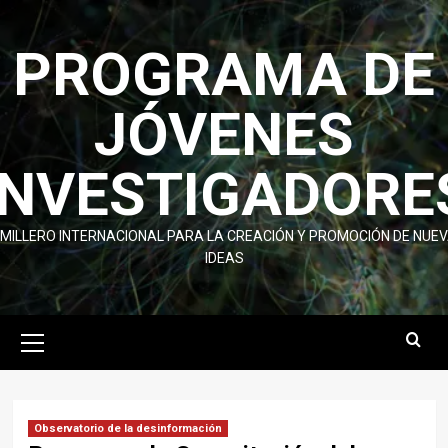
Skip
to
PROGRAMA DE
content
JÓVENES
INVESTIGADORE
MILLERO INTERNACIONAL PARA LA CREACIÓN Y PROMOCIÓN DE NUE
IDEAS
Primary
Menu
Observatorio de la desinformación