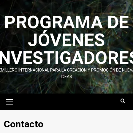
Skip
to
PROGRAMA DE
content
JÓVENES
INVESTIGADORE
EMILLERO INTERNACIONAL PARA LA CREACIÓN Y PROMOCIÓN DE NUEV
IDEAS
Primary
Menu
Contacto