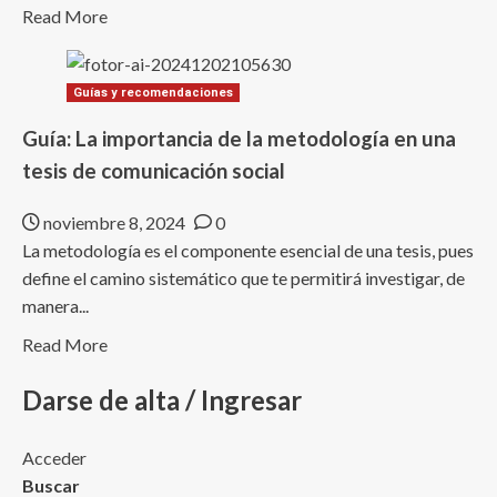
Read
de
Read More
more
la
about
Universidad
Guías y recomendaciones
Nueva
San
publicación:
Ignacio
Guía: La importancia de la metodología en una
«Identity
de
tesis de comunicación social
of
Loyola
a
noviembre 8, 2024
0
Vulnerable
La metodología es el componente esencial de una tesis, pues
Audience
define el camino sistemático que te permitirá investigar, de
in
manera...
Their
Read
Read More
Higher
more
Education
Darse de alta / Ingresar
about
Center:
Guía:
The
La
Acceder
Case
importancia
Buscar
of