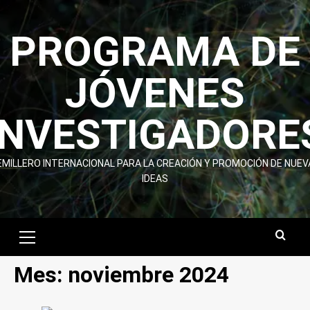
Skip
to
PROGRAMA DE
content
JÓVENES
INVESTIGADORE
EMILLERO INTERNACIONAL PARA LA CREACIÓN Y PROMOCIÓN DE NUEV
IDEAS
Primary
Menu
Mes:
noviembre 2024