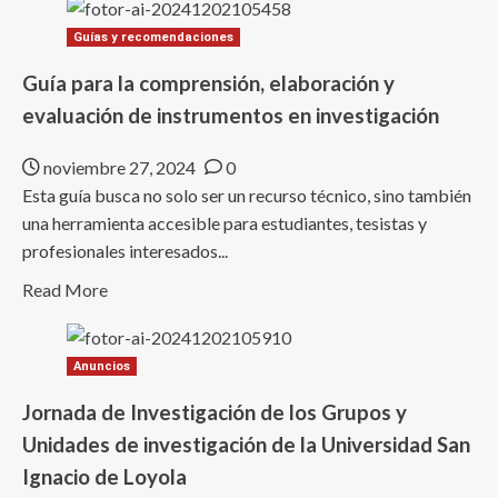
Guías y recomendaciones
Guía para la comprensión, elaboración y
evaluación de instrumentos en investigación
noviembre 27, 2024
0
Esta guía busca no solo ser un recurso técnico, sino también
una herramienta accesible para estudiantes, tesistas y
profesionales interesados...
Read
Read More
more
about
Anuncios
Guía
para
Jornada de Investigación de los Grupos y
la
Unidades de investigación de la Universidad San
comprensión,
Ignacio de Loyola
elaboración