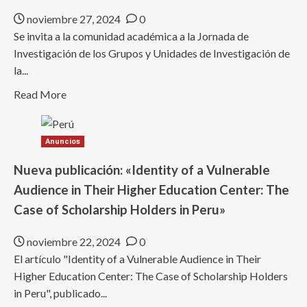
y
noviembre 27, 2024
0
evaluación
Se invita a la comunidad académica a la Jornada de
de
Investigación de los Grupos y Unidades de Investigación de
instrumentos
la...
en
Read
investigación
Read More
more
about
Anuncios
Jornada
de
Nueva publicación: «Identity of a Vulnerable
Investigación
Audience in Their Higher Education Center: The
de
Case of Scholarship Holders in Peru»
los
Grupos
noviembre 22, 2024
0
y
El artículo "Identity of a Vulnerable Audience in Their
Unidades
Higher Education Center: The Case of Scholarship Holders
de
in Peru", publicado...
investigación