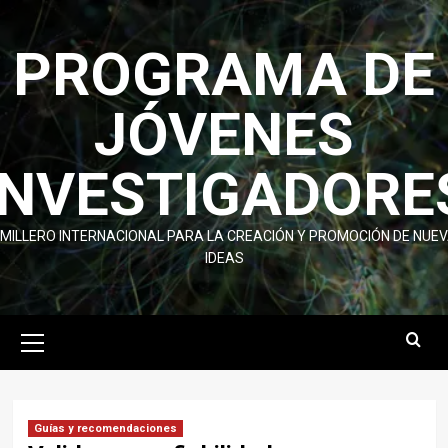
Skip
to
PROGRAMA DE
content
JÓVENES
INVESTIGADORE
MILLERO INTERNACIONAL PARA LA CREACIÓN Y PROMOCIÓN DE NUE
IDEAS
Primary
Menu
Guías y recomendaciones