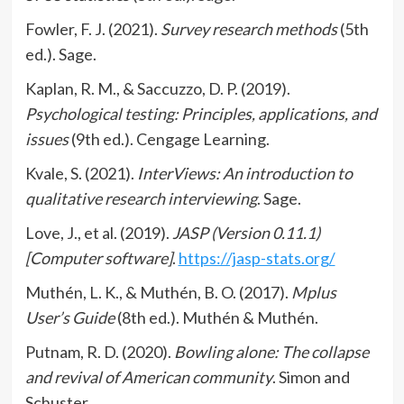
Fowler, F. J. (2021).
Survey research methods
(5th
ed.). Sage.
Kaplan, R. M., & Saccuzzo, D. P. (2019).
Psychological testing: Principles, applications, and
issues
(9th ed.). Cengage Learning.
Kvale, S. (2021).
InterViews: An introduction to
qualitative research interviewing
. Sage.
Love, J., et al. (2019).
JASP (Version 0.11.1)
[Computer software]
.
https://jasp-stats.org/
Muthén, L. K., & Muthén, B. O. (2017).
Mplus
User’s Guide
(8th ed.). Muthén & Muthén.
Putnam, R. D. (2020).
Bowling alone: The collapse
and revival of American community
. Simon and
Schuster.