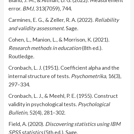
Bland, J. M., & Altman, D. G. (2022). Measurement
error.
BMJ
, 313(7059), 744.
Carmines, E. G., & Zeller, R. A. (2022).
Reliability
and validity assessment
. Sage.
Cohen, L., Manion, L., & Morrison, K. (2021).
Research methods in education
(8th ed.).
Routledge.
Cronbach, L. J. (1951). Coefficient alpha and the
internal structure of tests.
Psychometrika
, 16(3),
297–334.
Cronbach, L. J., & Meehl, P. E. (1955). Construct
validity in psychological tests.
Psychological
Bulletin
, 52(4), 281–302.
Field, A. (2020).
Discovering statistics using IBM
SPSS statistics
(5th ed.). Sage.