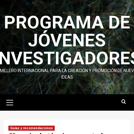
Skip
to
PROGRAMA DE
content
JÓVENES
INVESTIGADORE
MILLERO INTERNACIONAL PARA LA CREACIÓN Y PROMOCIÓN DE NUE
IDEAS
Primary
Menu
Guías y recomendaciones