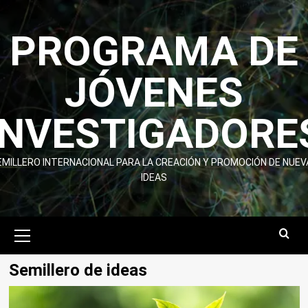
Skip
to
PROGRAMA DE
content
JÓVENES
INVESTIGADORE
EMILLERO INTERNACIONAL PARA LA CREACIÓN Y PROMOCIÓN DE NUEV
IDEAS
Primary
Menu
Semillero de ideas