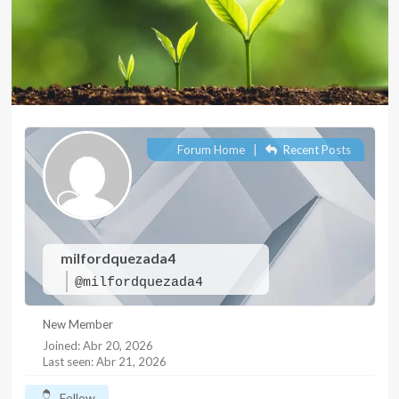
Forum Home
|
Recent Posts
milfordquezada4
@milfordquezada4
New Member
Joined: Abr 20, 2026
Last seen: Abr 21, 2026
Follow