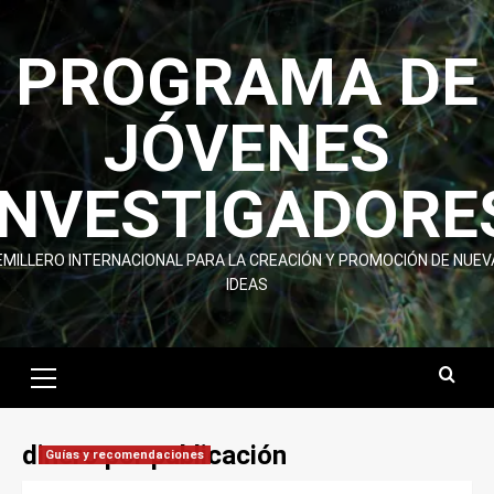
Skip
to
PROGRAMA DE
content
JÓVENES
INVESTIGADORE
EMILLERO INTERNACIONAL PARA LA CREACIÓN Y PROMOCIÓN DE NUEV
IDEAS
Primary
Menu
dinero por publicación
Guías y recomendaciones