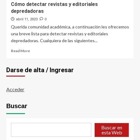
Cómo detectar revistas y editoriales
depredadoras
abril 11, 2023
0
Querida comunidad académica, a continuación les ofrecemos
una breve lista para detectar revistas y editoriales
depredadoras. Cualquiera de las siguientes...
Read
Read More
more
about
Cómo
Darse de alta / Ingresar
detectar
revistas
y
Acceder
editoriales
depredadoras
Buscar
Buscar en
esta Web