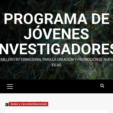
Skip
to
PROGRAMA DE
content
JÓVENES
INVESTIGADORE
EMILLERO INTERNACIONAL PARA LA CREACIÓN Y PROMOCIÓN DE NUEV
IDEAS
Primary
Menu
anonimización
Guías y recomendaciones