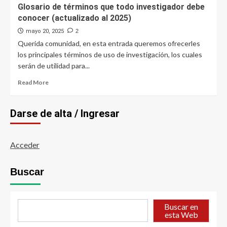
Glosario de términos que todo investigador debe
conocer (actualizado al 2025)
mayo 20, 2025
2
Querida comunidad, en esta entrada queremos ofrecerles
los principales términos de uso de investigación, los cuales
serán de utilidad para...
Read
Read More
more
about
Glosario
Darse de alta / Ingresar
de
términos
que
Acceder
todo
investigador
debe
Buscar
conocer
(actualizado
al
Buscar en
2025)
esta Web