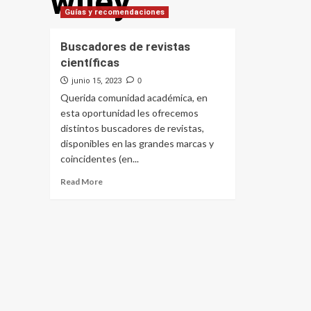
wiley
Guías y recomendaciones
Buscadores de revistas
científicas
junio 15, 2023
0
Querida comunidad académica, en
esta oportunidad les ofrecemos
distintos buscadores de revistas,
disponibles en las grandes marcas y
coincidentes (en...
Read
Read More
more
about
Buscadores
de
revistas
científicas