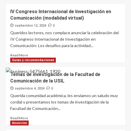
about
Pósters
IV Congreso Internacional de Investigación en
de
Comunicación (modalidad virtual)
investigación
del
septiembre 12, 2024
0
IV
Queridos lectores, nos complace anunciar la celebración del
Congreso
IV Congreso Internacional de Investigación en
Internacional
Comunicación: Los desafíos para la actividad...
de
Investigación
Read
Read More
en
more
Guías y recomendaciones
Comunicación,
about
organizado
IV
Temas de investigación de la Facultad de
por
Congreso
Comunicación de la USIL
la
Internacional
Universidad
de
septiembre 4, 2024
0
San
Investigación
Querida comunidad académica, les enviamos un saludo muy
Ignacio
en
cordial y presentamos los temas de investigación de la
de
Comunicación
Facultad de Comunicación...
Loyola
(modalidad
virtual)
Read
Read More
more
Anuncios
about