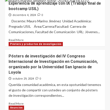
Experiencia de aprendizaje con IA (Trabajo final de
bootcamp USIL)
diciembre 4, 2024
0
Docente: Mauro Marino Jiménez Unidad Académica:
Pregrado USIL Área/Carrera/Facultad: Carrera de
Comunicaciones, Facultad de Comunicación URL: Jóvenes...
Read
Read More
more
Pósters y productos de investigación
about
Experiencia
Pósters de investigación del IV Congreso
de
Internacional de Investigación en Comunicación,
aprendizaje
organizado por la Universidad San Ignacio de
con
Loyola
IA
(Trabajo
octubre 29, 2024
0
final
Querida comunidad académica, en esta opotunidad tenemos
de
el gusto de compartir con ustedes un conjunto de pósters
bootcamp
de investigación correspondientes...
USIL)
Read
Read More
more
Anuncios