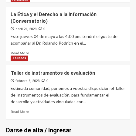
proyecciones
about
para
Reseña
La Ética y el Derecho a la Información
Hispanoamérica»
del
(Conversatorio)
y
libro
Conferencia
#26
abril 24, 2023
0
«Inteligencia
maneras
Este jueves 04 de mayo a las 4:00 pm. tendré el gusto de
artificial
de
acompañar al Dr. Rolando Rodrich en el...
para
ver
una
el
Read
Read More
sociedad
periodismo
more
Talleres
digital:
hoy,
about
aplicaciones
por
La
Taller de instrumentos de evaluación
y
Renzo
Ética
tendencias
Huerta
y
febrero 3, 2023
0
actuales»
Allasi
el
Estimada comunidad, ponemos a vuestra disposición el Taller
Derecho
de Instrumentos de evaluación, para fundamentar el
a
desarrollo y actividades vinculadas con...
la
Información
Read
Read More
(Conversatorio)
more
about
Taller
Darse de alta / Ingresar
de