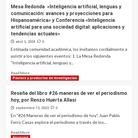
Temas
Mesa Redonda «Inteligencia artificial, lenguas y
de
comunicación: avances y proyecciones para
investigación
Hispanoamérica» y Conferencia «Inteligencia
de
artificial para una sociedad digital: aplicaciones y
la
Facultad
tendencias actuales»
de
abril 5, 2024
0
Comunicación
Estimada comunidad académica, los invitamos cordialmente a
de
asistir a los siguientes eventos: 1. La Mesa Redonda
la
USIL
"Inteligencia artificial, lenguas y...
Read
Read More
more
Pósters y productos de investigación
about
Mesa
Reseña del libro #26 maneras de ver el periodismo
Redonda
hoy, por Renzo Huerta Allasi
«Inteligencia
artificial,
septiembre 13, 2023
0
lenguas
En "#26 Maneras de ver el periodismo de hoy", Juan Pablo
y
Ferro Casas explora el periodismo a través de los...
comunicación:
avances
Read
Read More
y
more
Anuncios