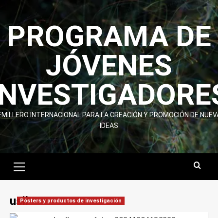
Skip
to
PROGRAMA DE
content
JÓVENES
INVESTIGADORE
EMILLERO INTERNACIONAL PARA LA CREACIÓN Y PROMOCIÓN DE NUEV
IDEAS
Primary
Menu
usil
Pósters y productos de investigación