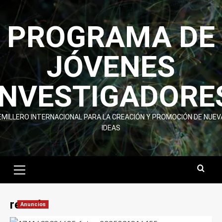
Skip
to
PROGRAMA DE
content
JÓVENES
INVESTIGADORE
EMILLERO INTERNACIONAL PARA LA CREACIÓN Y PROMOCIÓN DE NUEV
IDEAS
Primary
Menu
recod
Anuncios