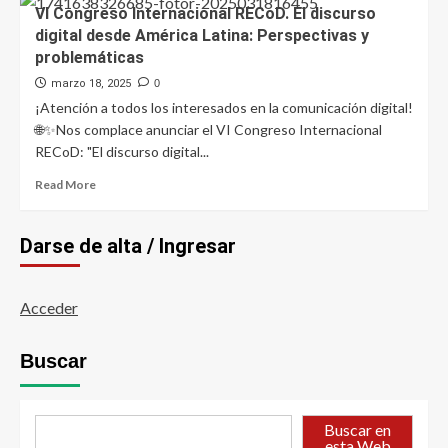
VI Congreso Internacional RECoD. El discurso
digital desde América Latina: Perspectivas y
problemáticas
marzo 18, 2025
0
¡Atención a todos los interesados en la comunicación digital!
🌐✨Nos complace anunciar el VI Congreso Internacional
RECoD: "El discurso digital...
Read
Read More
more
about
VI
Darse de alta / Ingresar
Congreso
Internacional
RECoD.
Acceder
El
discurso
digital
Buscar
desde
América
Latina:
Buscar en
Perspectivas
esta Web
y