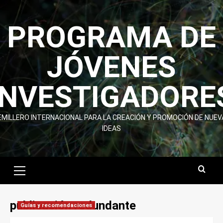
Skip
to
PROGRAMA DE
content
JÓVENES
INVESTIGADORE
EMILLERO INTERNACIONAL PARA LA CREACIÓN Y PROMOCIÓN DE NUEV
IDEAS
Primary
Menu
publicación redundante
Guías y recomendaciones