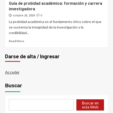
Guía de probidad académica: formación y carrera
investigadora
octubre 26, 2024
0
La probidad académica es el fundamento ético sobre el que
se sustenta la integridad de la investigación y la
credibilidad...
Read
Read More
more
about
Guía
Darse de alta / Ingresar
de
probidad
académica:
Acceder
formación
y
carrera
Buscar
investigadora
Buscar en
esta Web