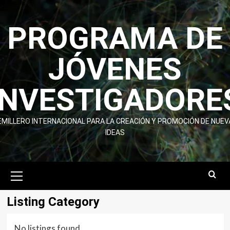
Skip
to
PROGRAMA DE
content
JÓVENES
INVESTIGADORE
EMILLERO INTERNACIONAL PARA LA CREACIÓN Y PROMOCIÓN DE NUEV
IDEAS
Primary
Menu
Listing Category
No listings found